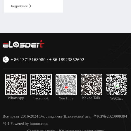
Подробнее
+ 86 13715168980 / + 86 18923852692
Kakao Talk
WhatsApp
Facebook
YouTube
WeChat
Все права 2016-2024 Элос медикал (Шэньчжэнь) лтд.
粤ICP备2023009394
号-1
Powered by hunuo.com
Связаться с нами
|
Юридическое уведомление