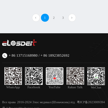
1
2
3
+ 86 13715168980 / + 86 18923852692
Kakao Talk
WhatsApp
Facebook
YouTube
WeChat
Все права 2016-2024 Элос медикал (Шэньчжэнь) лтд.
粤ICP备2023009394